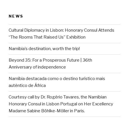
NEWS
Cultural Diplomacy in Lisbon: Honorary Consul Attends
“The Rooms That Raised Us” Exhibition
Namibia’s destination, worth the trip!
Beyond 35: For a Prosperous Future | 36th
Anniversary of independence
Namíbia destacada como o destino turístico mais
autêntico de África
Courtesy call by Dr. Rogério Tavares, the Namibian
Honorary Consul in Lisbon Portugal on Her Excellency
Madame Sabine Böhlke-Möller in Paris.