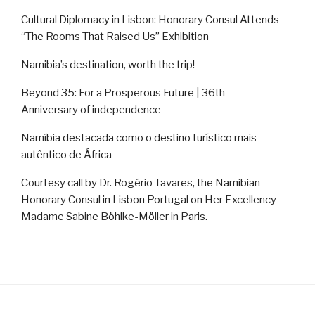
Cultural Diplomacy in Lisbon: Honorary Consul Attends
“The Rooms That Raised Us” Exhibition
Namibia’s destination, worth the trip!
Beyond 35: For a Prosperous Future | 36th
Anniversary of independence
Namíbia destacada como o destino turístico mais
autêntico de África
Courtesy call by Dr. Rogério Tavares, the Namibian
Honorary Consul in Lisbon Portugal on Her Excellency
Madame Sabine Böhlke-Möller in Paris.