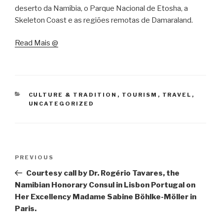
deserto da Namíbia, o Parque Nacional de Etosha, a
Skeleton Coast e as regiões remotas de Damaraland.
Read Mais @
CATEGORIES
CULTURE & TRADITION
,
TOURISM
,
TRAVEL
,
UNCATEGORIZED
Post
Previous
PREVIOUS
navigation
Post
Courtesy call by Dr. Rogério Tavares, the
Namibian Honorary Consul in Lisbon Portugal on
Her Excellency Madame Sabine Böhlke-Möller in
Paris.