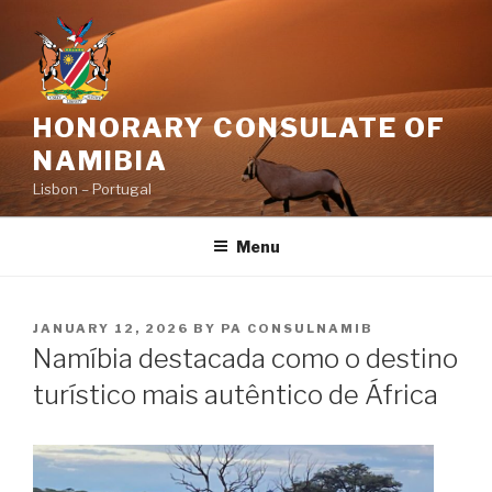
Skip
to
content
HONORARY CONSULATE OF
NAMIBIA
Lisbon – Portugal
Menu
POSTED
JANUARY 12, 2026
BY
PA CONSULNAMIB
ON
Namíbia destacada como o destino
turístico mais autêntico de África