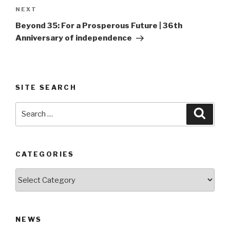
Next
NEXT
Post
Beyond 35: For a Prosperous Future | 36th
Anniversary of independence
SITE SEARCH
Search
Searc
for:
CATEGORIES
Categories
NEWS